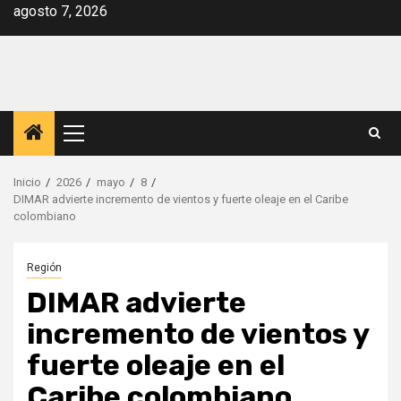
Saltar
agosto 7, 2026
al
contenido
Menú
principal
Inicio
2026
mayo
8
DIMAR advierte incremento de vientos y fuerte oleaje en el Caribe
colombiano
Región
DIMAR advierte
incremento de vientos y
fuerte oleaje en el
Caribe colombiano