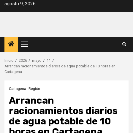
Saltar
agosto 9, 2026
al
contenido
Menú
principal
Inicio
2026
mayo
11
Arrancan racionamientos diarios de agua potable de 10 horas en
Cartagena
Cartagena
Región
Arrancan
racionamientos diarios
de agua potable de 10
horas en Cartagena