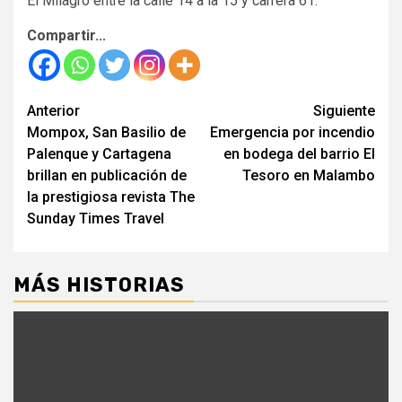
El Milagro entre la calle 14 a la 15 y carrera 61.
Compartir...
Seguir
Anterior
Siguiente
Mompox, San Basilio de
Emergencia por incendio
leyendo
Palenque y Cartagena
en bodega del barrio El
brillan en publicación de
Tesoro en Malambo
la prestigiosa revista The
Sunday Times Travel
MÁS HISTORIAS