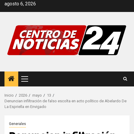
Saltar
agosto 6, 2026
al
contenido
Menú
principal
Inicio
2026
mayo
13
Denuncian infiltración de falso escolta en acto político de Abelardo De
La Espriella en Envigado
Generales