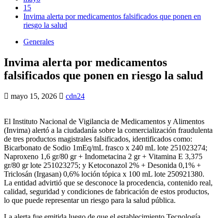
15
Invima alerta por medicamentos falsificados que ponen en
riesgo la salud
Generales
Invima alerta por medicamentos
falsificados que ponen en riesgo la salud
mayo 15, 2026
cdn24
El Instituto Nacional de Vigilancia de Medicamentos y Alimentos
(Invima) alertó a la ciudadanía sobre la comercialización fraudulenta
de tres productos magistrales falsificados, identificados como:
Bicarbonato de Sodio 1mEq/mL frasco x 240 mL lote 251023274;
Naproxeno 1,6 gr/80 gr + Indometacina 2 gr + Vitamina E 3,375
gr/80 gr lote 251023275; y Ketoconazol 2% + Desonida 0,1% +
Triclosán (Irgasan) 0,6% loción tópica x 100 mL lote 250921380.
La entidad advirtió que se desconoce la procedencia, contenido real,
calidad, seguridad y condiciones de fabricación de estos productos,
lo que puede representar un riesgo para la salud pública.
La alerta fue emitida luego de que el establecimiento Tecnología