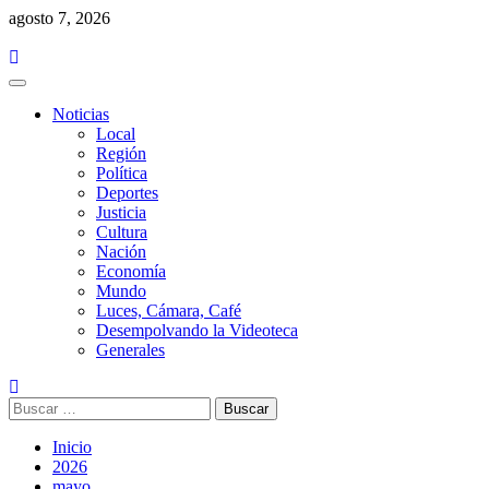
Saltar
agosto 7, 2026
al
contenido
Menú
principal
Noticias
Local
Región
Política
Deportes
Justicia
Cultura
Nación
Economía
Mundo
Luces, Cámara, Café
Desempolvando la Videoteca
Generales
Buscar:
Inicio
2026
mayo