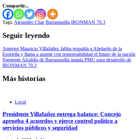
Compartir...
Tags:
Alejandro Char
Barranquilla
IRONMAN 70.3
Seguir leyendo
Anterior
Mauricio Villafañez Jabba respalda a Abelardo de la
Espriella y llama a asumir con responsabilidad el futuro de la nación
Siguiente
Alcaldía de Barranquilla instala PMU para desarrollo de
IRONMAN 70.3
Más historias
Local
Presidente Villafañez entrega balance: Concejo
aprueba 4 acuerdos y ejerce control político a
servicios públicos y seguridad