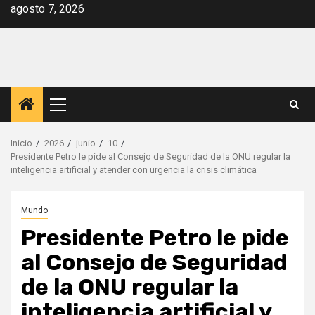
Saltar
agosto 7, 2026
al
contenido
Menú
principal
Inicio
2026
junio
10
Presidente Petro le pide al Consejo de Seguridad de la ONU regular la
inteligencia artificial y atender con urgencia la crisis climática
Mundo
Presidente Petro le pide
al Consejo de Seguridad
de la ONU regular la
inteligencia artificial y