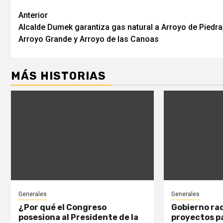
Seguir
Anterior
Alcalde Dumek garantiza gas natural a Arroyo de Piedra
leyendo
Arroyo Grande y Arroyo de las Canoas
MÁS HISTORIAS
Generales
Generales
¿Por qué el Congreso
Gobierno ra
posesiona al Presidente de la
proyectos pa