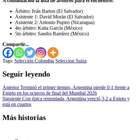
A continuación la lista de árbitros para el encuentro:
Árbitro: Iván Barton (El Salvador)
Asistente 1: David Morán (El Salvador)
Asistente 2: Antonio Pupiro (Nicaragua)
4to árbitro: Katia García (México)
5to árbitro: Sandra Ramírez (México)
Compartir...
Tags:
Selección Colombia
Seleccion Suiza
Seguir leyendo
Anterior
Terminó el primer tiempo, Argentina pierde 0-1 frente a
Egipto en los octavos de final del Mundial 2026
Siguiente
Con épica remontada, Argentina venció 3-2 a Egipto y
está en cuartos
Más historias