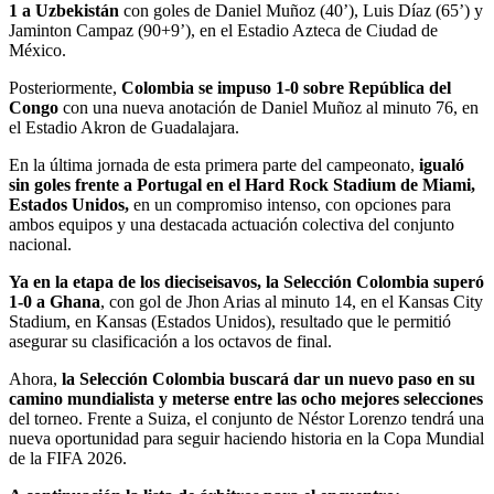
1 a Uzbekistán
con goles de Daniel Muñoz (40’), Luis Díaz (65’) y
Jaminton Campaz (90+9’), en el Estadio Azteca de Ciudad de
México.
Posteriormente,
Colombia se impuso 1-0 sobre República del
Congo
con una nueva anotación de Daniel Muñoz al minuto 76, en
el Estadio Akron de Guadalajara.
En la última jornada de esta primera parte del campeonato,
igualó
sin goles frente a Portugal en el Hard Rock Stadium de Miami,
Estados Unidos,
en un compromiso intenso, con opciones para
ambos equipos y una destacada actuación colectiva del conjunto
nacional.
Ya en la etapa de los dieciseisavos, la Selección Colombia superó
1-0 a Ghana
, con gol de Jhon Arias al minuto 14, en el Kansas City
Stadium, en Kansas (Estados Unidos), resultado que le permitió
asegurar su clasificación a los octavos de final.
Ahora,
la Selección Colombia buscará dar un nuevo paso en su
camino mundialista y meterse entre las ocho mejores selecciones
del torneo. Frente a Suiza, el conjunto de Néstor Lorenzo tendrá una
nueva oportunidad para seguir haciendo historia en la Copa Mundial
de la FIFA 2026.