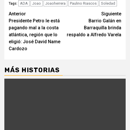
ADA
Joao
Joaoherrera
Paulino Riascos
Soledad
Tags:
Seguir
Anterior
Siguiente
Presidente Petro le está
Barrio Galán en
leyendo
pagando mal a la costa
Barraquilla brinda
atlántica, región que lo
respaldo a Alfredo Varela
eligió: José David Name
Cardozo
MÁS HISTORIAS