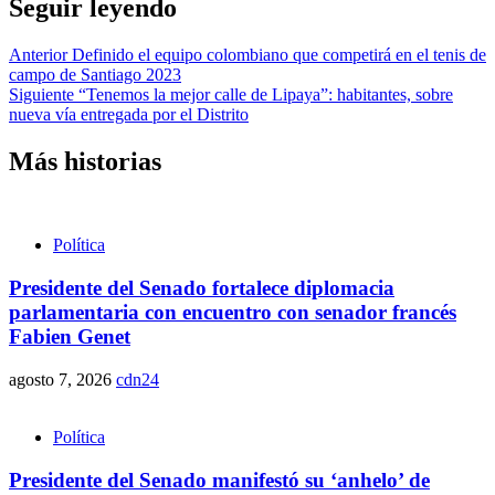
Seguir leyendo
Anterior
Definido el equipo colombiano que competirá en el tenis de
campo de Santiago 2023
Siguiente
“Tenemos la mejor calle de Lipaya”: habitantes, sobre
nueva vía entregada por el Distrito
Más historias
Política
Presidente del Senado fortalece diplomacia
parlamentaria con encuentro con senador francés
Fabien Genet
agosto 7, 2026
cdn24
Política
Presidente del Senado manifestó su ‘anhelo’ de