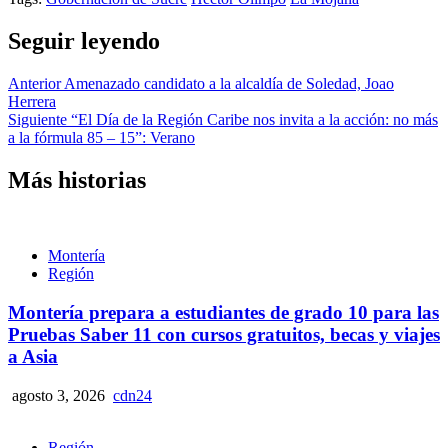
Seguir leyendo
Anterior
Amenazado candidato a la alcaldía de Soledad, Joao
Herrera
Siguiente
“El Día de la Región Caribe nos invita a la acción: no más
a la fórmula 85 – 15”: Verano
Más historias
Montería
Región
Montería prepara a estudiantes de grado 10 para las
Pruebas Saber 11 con cursos gratuitos, becas y viajes
a Asia
agosto 3, 2026
cdn24
Región