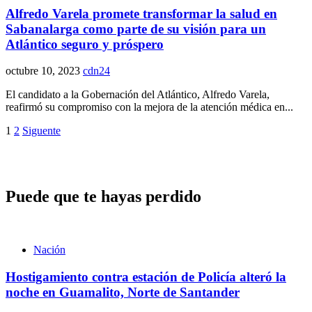
Alfredo Varela promete transformar la salud en
Sabanalarga como parte de su visión para un
Atlántico seguro y próspero
octubre 10, 2023
cdn24
El candidato a la Gobernación del Atlántico, Alfredo Varela,
reafirmó su compromiso con la mejora de la atención médica en...
Paginación
1
2
Siguente
de
entradas
Puede que te hayas perdido
Nación
Hostigamiento contra estación de Policía alteró la
noche en Guamalito, Norte de Santander