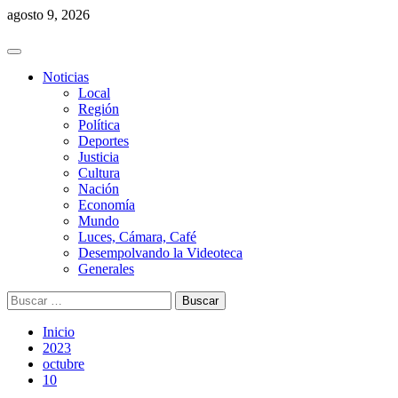
Saltar
agosto 9, 2026
al
contenido
Menú
principal
Noticias
Local
Región
Política
Deportes
Justicia
Cultura
Nación
Economía
Mundo
Luces, Cámara, Café
Desempolvando la Videoteca
Generales
Buscar:
Inicio
2023
octubre
10