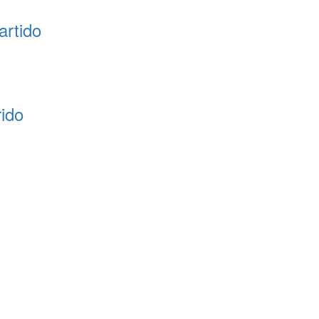
artido
rido