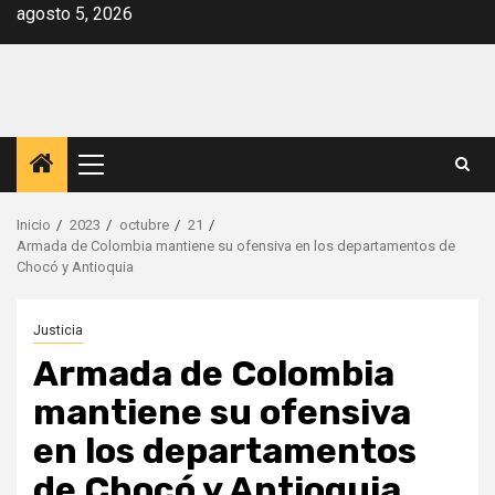
Saltar
agosto 5, 2026
al
contenido
Menú
principal
Inicio
2023
octubre
21
Armada de Colombia mantiene su ofensiva en los departamentos de
Chocó y Antioquia
Justicia
Armada de Colombia
mantiene su ofensiva
en los departamentos
de Chocó y Antioquia