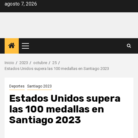
Saltar
agosto 7, 2026
al
contenido
Menú
principal
Inicio
2023
octubre
25
Estados Unidos supera las 100 medallas en Santiago 2023
Deportes
Santiago 2023
Estados Unidos supera
las 100 medallas en
Santiago 2023