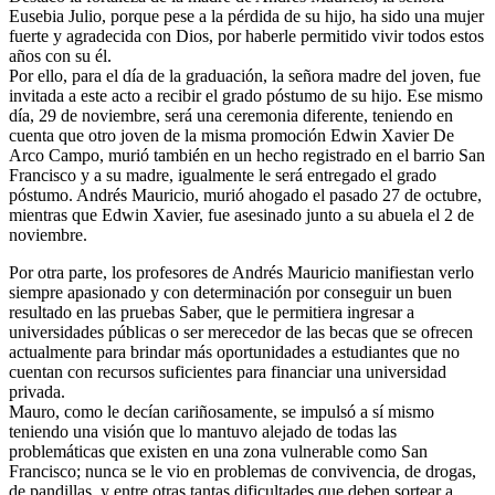
Eusebia Julio, porque pese a la pérdida de su hijo, ha sido una mujer
fuerte y agradecida con Dios, por haberle permitido vivir todos estos
años con su él.
Por ello, para el día de la graduación, la señora madre del joven, fue
invitada a este acto a recibir el grado póstumo de su hijo. Ese mismo
día, 29 de noviembre, será una ceremonia diferente, teniendo en
cuenta que otro joven de la misma promoción Edwin Xavier De
Arco Campo, murió también en un hecho registrado en el barrio San
Francisco y a su madre, igualmente le será entregado el grado
póstumo. Andrés Mauricio, murió ahogado el pasado 27 de octubre,
mientras que Edwin Xavier, fue asesinado junto a su abuela el 2 de
noviembre.
Por otra parte, los profesores de Andrés Mauricio manifiestan verlo
siempre apasionado y con determinación por conseguir un buen
resultado en las pruebas Saber, que le permitiera ingresar a
universidades públicas o ser merecedor de las becas que se ofrecen
actualmente para brindar más oportunidades a estudiantes que no
cuentan con recursos suficientes para financiar una universidad
privada.
Mauro, como le decían cariñosamente, se impulsó a sí mismo
teniendo una visión que lo mantuvo alejado de todas las
problemáticas que existen en una zona vulnerable como San
Francisco; nunca se le vio en problemas de convivencia, de drogas,
de pandillas, y entre otras tantas dificultades que deben sortear a