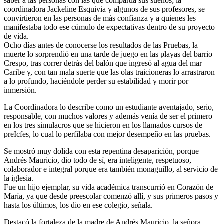
saber a las personas con las que compartía sus sueños; la
coordinadora Jackeline Esquivia y algunos de sus profesores, se
convirtieron en las personas de más confianza y a quienes les
manifestaba todo ese cúmulo de expectativas dentro de su proyecto
de vida.
Ocho días antes de conocerse los resultados de las Pruebas, la
muerte lo sorprendió en una tarde de juego en las playas del barrio
Crespo, tras correr detrás del balón que ingresó al agua del mar
Caribe y, con tan mala suerte que las olas traicioneras lo arrastraron
a lo profundo, haciéndole perder su estabilidad y morir por
inmersión.
La Coordinadora lo describe como un estudiante aventajado, serio,
responsable, con muchos valores y además venía de ser el primero
en los tres simulacros que se hicieron en los llamados cursos de
preIcfes, lo cual lo perfilaba con mejor desempeño en las pruebas.
Se mostró muy dolida con esta repentina desaparición, porque
Andrés Mauricio, dio todo de sí, era inteligente, respetuoso,
colaborador e integral porque era también monaguillo, al servicio de
la iglesia.
Fue un hijo ejemplar, su vida académica transcurrió en Corazón de
María, ya que desde preescolar comenzó allí, y sus primeros pasos y
hasta los últimos, los dio en ese colegio, señala.
Destacó la fortaleza de la madre de Andrés Mauricio, la señora