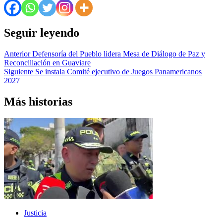
Seguir leyendo
Anterior
Defensoría del Pueblo lidera Mesa de Diálogo de Paz y
Reconciliación en Guaviare
Siguiente
Se instala Comité ejecutivo de Juegos Panamericanos
2027
Más historias
Justicia