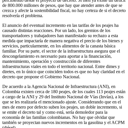
percibiendo desde el proyecto de decreto. Si bien ya existe un déficit
de 800.000 millones de pesos, que hay que atender antes de que se
crezca y afecte la sostenibilidad fiscal, no hay certeza de si el decreto
resolvería el problema.
El anuncio del eventual incremento en las tarifas de los peajes ha
causado distintas reacciones. Por un lado, los gremios de los
transportadores y trabajadores han manifestado su rechazo a esta
medida que impactaría de manera negativa el precio de los bienes y
servicios, particularmente, en los alimentos de la canasta básica
familiar. Por su parte, el sector de la infraestructura asegura que el
descongelamiento es necesario para aportar a la financiación,
mantenimiento, operación y construcción de diferentes
infraestructuras viales en todo el territorio nacional. Entre dimes y
diretes, en lo único que coinciden todos es que no hay claridad en el
decreto que propone el Gobierno Nacional.
De acuerdo a la Agencia Nacional de Infraestructura (ANI), en
Colombia existen cerca de 180 peajes, de los cuales 113 peajes están
a cargo de la ANI y 29 del Instituto Nacional de Vías (Invías), a los
que se les realizaría el mencionado ajuste. Considerando que en el
mes de enero por defecto suben los peajes, un doble incremento, si
se emite el decreto tal y como está, sería demoledor para la
economía de las familias colombianas. No hay que olvidar que
también se proyectan nuevos incrementos en la gasolina y el ACPM
(diésel).