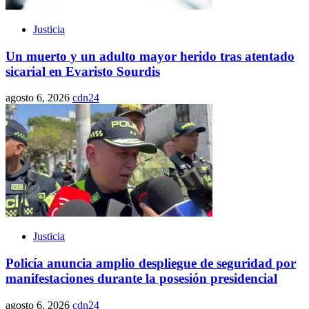
Justicia
Un muerto y un adulto mayor herido tras atentado
sicarial en Evaristo Sourdis
agosto 6, 2026
cdn24
Justicia
Policía anuncia amplio despliegue de seguridad por
manifestaciones durante la posesión presidencial
agosto 6, 2026
cdn24