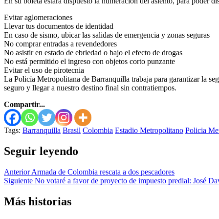
En su boleta estará dispuesto la numeración del asiento, para poder dis
Evitar aglomeraciones
Llevar tus documentos de identidad
En caso de sismo, ubicar las salidas de emergencia y zonas seguras
No comprar entradas a revendedores
No asistir en estado de ebriedad o bajo el efecto de drogas
No está permitido el ingreso con objetos corto punzante
Evitar el uso de pirotecnia
La Policía Metropolitana de Barranquilla trabaja para garantizar la se
seguro y llegar a nuestro destino final sin contratiempos.
Compartir...
Tags:
Barranquilla
Brasil
Colombia
Estadio Metropolitano
Policia Me
Seguir leyendo
Anterior
Armada de Colombia rescata a dos pescadores
Siguiente
No votaré a favor de proyecto de impuesto predial: José 
Más historias