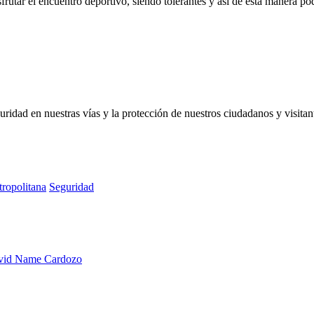
frutar el encuentro deportivo, siendo tolerantes y así de esta manera po
guridad en nuestras vías y la protección de nuestros ciudadanos y visit
tropolitana
Seguridad
David Name Cardozo