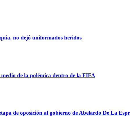
oquia, no dejó uniformados heridos
 medio de la polémica dentro de la FIFA
apa de oposición al gobierno de Abelardo De La Espri