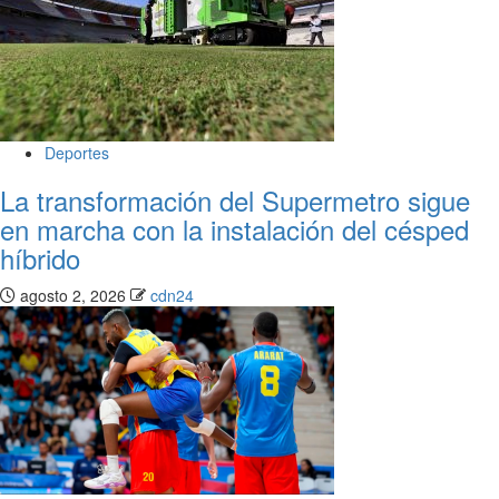
Deportes
La transformación del Supermetro sigue
en marcha con la instalación del césped
híbrido
agosto 2, 2026
cdn24