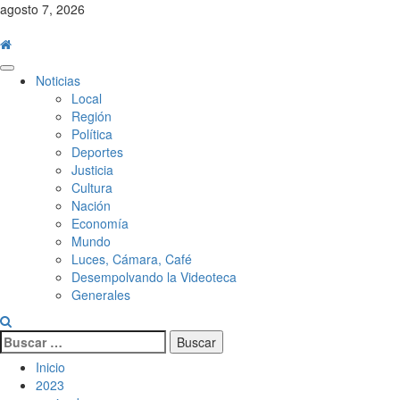
Saltar
agosto 7, 2026
al
contenido
Menú
Noticias
principal
Local
Región
Política
Deportes
Justicia
Cultura
Nación
Economía
Mundo
Luces, Cámara, Café
Desempolvando la Videoteca
Generales
Buscar:
Inicio
2023