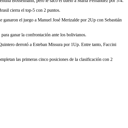
ntina Bosselmann, pero le sacó el duelo a María Fernández por 5-4.
asil cierra el top-5 con 2 puntos.
 le ganaron el juego a Manuel José Merizalde por 2Up con Sebastián
para ganar la confrontación ante los bolivianos.
 Quintero derrotó a Esteban Missura por 1Up. Entre tanto, Faccini
mpletan las primeras cinco posiciones de la clasificación con 2