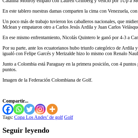
Catalina Monroy empató con Lauren Grinberg y venció por 1Up a Mont
En este tablero nuestras damas comparten la cima con Venezuela, con 4
Un poco más de trabajo tuvieron los caballeros nacionales, que midi
Mclean y empataron otro a Carlos Jesús Ardila y Juan Carlos Velásqu
En ese mismo enfrentamiento, Nicolás Quintero le ganó por 4-3 a Camil
Por su parte, ante los ecuatorianos hubo triunfo categórico de Ardila
igualó con Felipe Garcés y Merizalde hizo lo mismo con Renalo Naul
Junto a Colombia está Paraguay en la primera posición, con 4 puntos g
puntos.
Imagen de la Federación Colombiana de Golf.
Compartir...
Tags:
Copa Los Andes’ de golf
Golf
Seguir leyendo