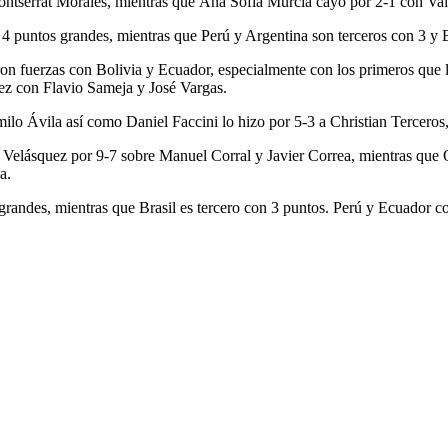
serrat Morales, mientras que Ana Sofía Murcia cayó por 2-1 con Vale
 puntos grandes, mientras que Perú y Argentina son terceros con 3 y Br
eron fuerzas con Bolivia y Ecuador, especialmente con los primeros que
ez con Flavio Sameja y José Vargas.
o Ávila así como Daniel Faccini lo hizo por 5-3 a Christian Terceros, 
 y Velásquez por 9-7 sobre Manuel Corral y Javier Correa, mientras que
a.
randes, mientras que Brasil es tercero con 3 puntos. Perú y Ecuador co