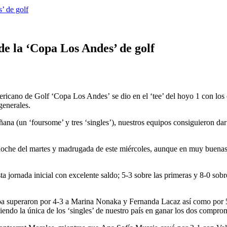
’ de golf
de la ‘Copa Los Andes’ de golf
ano de Golf ‘Copa Los Andes’ se dio en el ‘tee’ del hoyo 1 con los ca
generales.
ñana (un ‘foursome’ y tres ‘singles’), nuestros equipos consiguieron dar
noche del martes y madrugada de este miércoles, aunque en muy buenas c
a jornada inicial con excelente saldo; 5-3 sobre las primeras y 8-0 sobre
oa superaron por 4-3 a Marina Nonaka y Fernanda Lacaz así como por 
endo la única de los ‘singles’ de nuestro país en ganar los dos compro