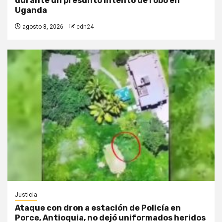
durante un presunto intento de robo en
Uganda
agosto 8, 2026
cdn24
Justicia
Ataque con dron a estación de Policía en
Porce, Antioquia, no dejó uniformados heridos