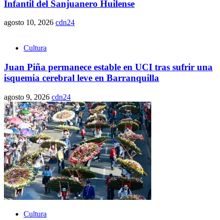
Infantil del Sanjuanero Huilense
agosto 10, 2026
cdn24
Cultura
Juan Piña permanece estable en UCI tras sufrir una
isquemia cerebral leve en Barranquilla
agosto 9, 2026
cdn24
Cultura