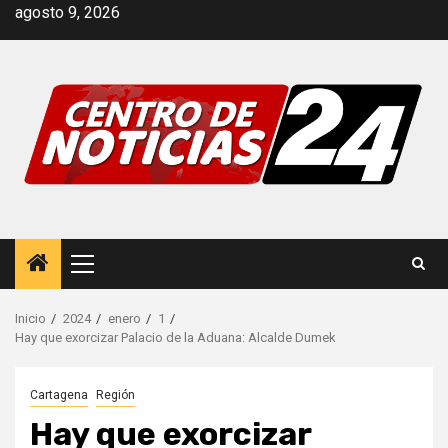
Saltar
agosto 9, 2026
al
contenido
Menú
principal
Inicio
2024
enero
1
Hay que exorcizar Palacio de la Aduana: Alcalde Dumek
Cartagena
Región
Hay que exorcizar