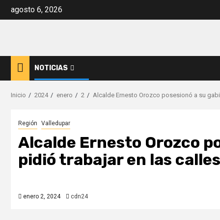
Saltar
agosto 6, 2026
al
contenido
NOTICIAS
Inicio
2024
enero
2
Alcalde Ernesto Orozco posesionó a su gabine
Región
Valledupar
Alcalde Ernesto Orozco po
pidió trabajar en las calle
enero 2, 2024
cdn24