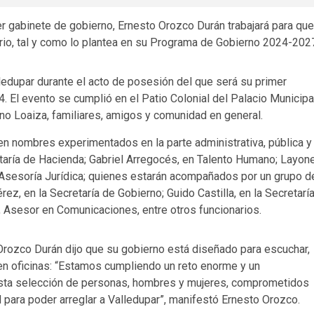
r gabinete de gobierno, Ernesto Orozco Durán trabajará para que
ario, tal y como lo plantea en su Programa de Gobierno 2024-202
ledupar durante el acto de posesión del que será su primer
4. El evento se cumplió en el Patio Colonial del Palacio Municipa
ano Loaiza, familiares, amigos y comunidad en general.
en nombres experimentados en la parte administrativa, pública y
taría de Hacienda; Gabriel Arregocés, en Talento Humano; Layone
 Asesoría Jurídica; quienes estarán acompañados por un grupo d
ez, en la Secretaría de Gobierno; Guido Castilla, en la Secretarí
, Asesor en Comunicaciones, entre otros funcionarios.
Orozco Durán dijo que su gobierno está diseñado para escuchar,
lo en oficinas: “Estamos cumpliendo un reto enorme y un
ta selección de personas, hombres y mujeres, comprometidos
d para poder arreglar a Valledupar”, manifestó Ernesto Orozco.