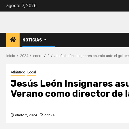
Saltar
agosto 7, 2026
al
contenido
NOTICIAS
Inicio
2024
enero
2
Jesús León Insignares asumió ante el gober
Atlántico
Local
Jesús León Insignares as
Verano como director de 
enero 2, 2024
cdn24