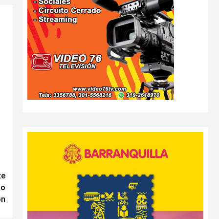
te
lo
ón