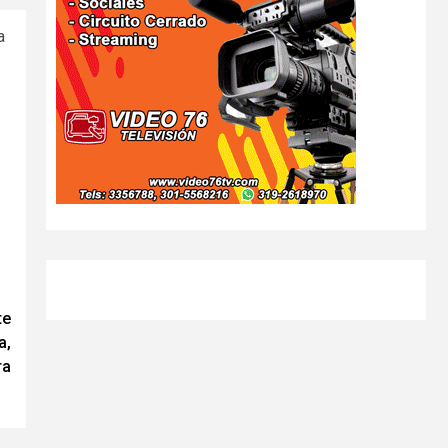
a
te
a,
ra