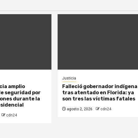
Justicia
cia amplio
Falleció gobernador indígena
de seguridad por
tras atentado en Florida: ya
ones durante la
son tres las víctimas fatales
sidencial
agosto 2, 2026
cdn24
cdn24