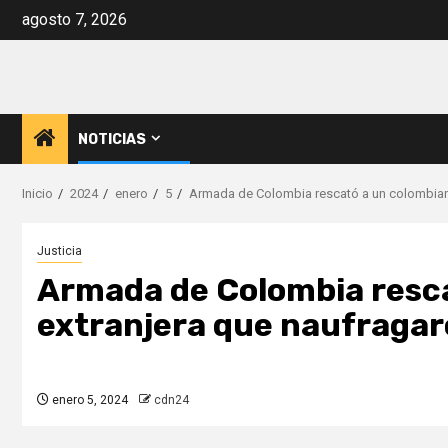
Saltar
agosto 7, 2026
al
contenido
NOTICIAS
Inicio
2024
enero
5
Armada de Colombia rescató a un colombiano 
Justicia
Armada de Colombia resca
extranjera que naufragaro
enero 5, 2024
cdn24