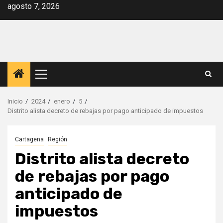
Saltar
agosto 7, 2026
al
contenido
Menú
principal
Inicio
2024
enero
5
Distrito alista decreto de rebajas por pago anticipado de impuestos
Cartagena
Región
Distrito alista decreto
de rebajas por pago
anticipado de
impuestos