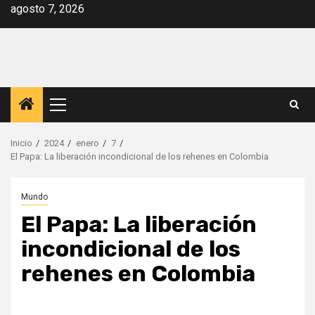
Saltar
agosto 7, 2026
al
contenido
Menú
principal
Inicio
2024
enero
7
El Papa: La liberación incondicional de los rehenes en Colombia
Mundo
El Papa: La liberación
incondicional de los
rehenes en Colombia