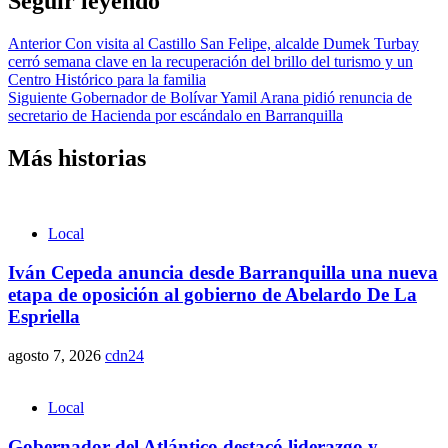
Seguir leyendo
Anterior
Con visita al Castillo San Felipe, alcalde Dumek Turbay
cerró semana clave en la recuperación del brillo del turismo y un
Centro Histórico para la familia
Siguiente
Gobernador de Bolívar Yamil Arana pidió renuncia de
secretario de Hacienda por escándalo en Barranquilla
Más historias
Local
Iván Cepeda anuncia desde Barranquilla una nueva
etapa de oposición al gobierno de Abelardo De La
Espriella
agosto 7, 2026
cdn24
Local
Gobernador del Atlántico destacó liderazgo y