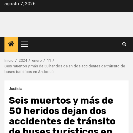
Saltar
agosto 7, 2026
al
contenido
Menú
principal
Inicio
2024
enero
11
Seis muertos y más de 50 heridos dejan dos accidentes de tránsito de
buses turísticos en Antioquia
Justicia
Seis muertos y más de
50 heridos dejan dos
accidentes de tránsito
de buses turísticos en