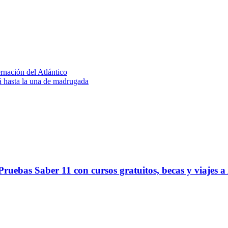
nación del Atlántico
á hasta la una de madrugada
ruebas Saber 11 con cursos gratuitos, becas y viajes a