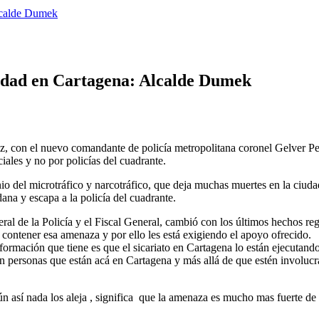
Alcalde Dumek
lidad en Cartagena: Alcalde Dumek
 con el nuevo comandante de policía metropolitana coronel Gelver Peña 
iales y no por policías del cuadrante.
inio del microtráfico y narcotráfico, que deja muchas muertes en la ciuda
na y escapa a la policía del cuadrante.
ral de la Policía y el Fiscal General, cambió con los últimos hechos re
n contener esa amenaza y por ello les está exigiendo el apoyo ofrecido.
formación que tiene es que el sicariato en Cartagena lo están ejecutand
on personas que están acá en Cartagena y más allá de que estén involuc
 aún así nada los aleja , significa que la amenaza es mucho mas fuerte d