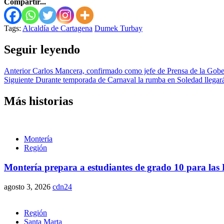
Compartir...
Tags:
Alcaldía de Cartagena
Dumek Turbay
Seguir leyendo
Anterior
Carlos Mancera, confirmado como jefe de Prensa de la Gober
Siguiente
Durante temporada de Carnaval la rumba en Soledad llegar
Más historias
Montería
Región
Montería prepara a estudiantes de grado 10 para las P
agosto 3, 2026
cdn24
Región
Santa Marta