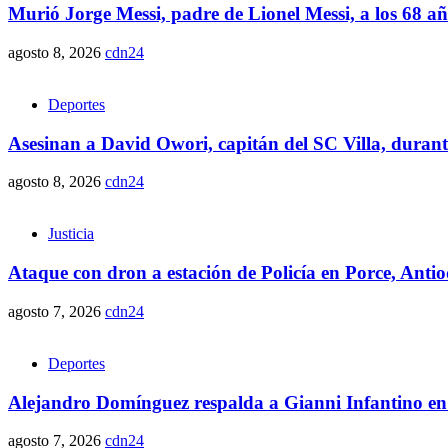
Murió Jorge Messi, padre de Lionel Messi, a los 68 a
agosto 8, 2026
cdn24
Deportes
Asesinan a David Owori, capitán del SC Villa, duran
agosto 8, 2026
cdn24
Justicia
Ataque con dron a estación de Policía en Porce, Anti
agosto 7, 2026
cdn24
Deportes
Alejandro Domínguez respalda a Gianni Infantino en
agosto 7, 2026
cdn24