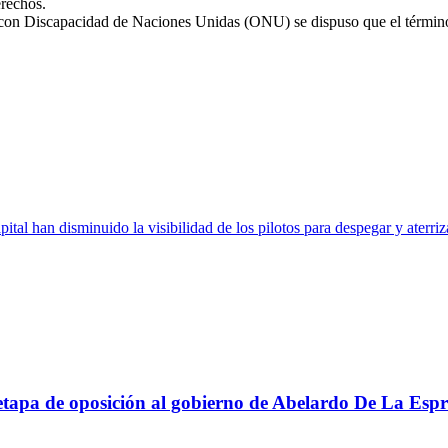
erechos.
con Discapacidad de Naciones Unidas (ONU) se dispuso que el término 
ital han disminuido la visibilidad de los pilotos para despegar y aterri
apa de oposición al gobierno de Abelardo De La Espri