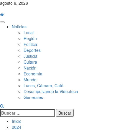
Saltar
agosto 6, 2026
al
contenido
Menú
Noticias
principal
Local
Región
Política
Deportes
Justicia
Cultura
Nación
Economía
Mundo
Luces, Cámara, Café
Desempolvando la Videoteca
Generales
Buscar:
Inicio
2024