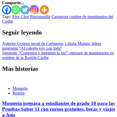
Compartir...
Tags:
Alex Char
Barranquilla
Cartagena
cumbre de mandatarios del
Caribe
Seguir leyendo
Anterior
Gestora social de Cartagena, Liliana Majana, lidera
programa “Al colegio voy con toda”
Siguiente
”Comemos o pagamos la luz”: mensaje de mandatarios en
nombre de la Región Caribe
Más historias
Montería
Región
Montería prepara a estudiantes de grado 10 para las
Pruebas Saber 11 con cursos gratuitos, becas y viajes
a Asia