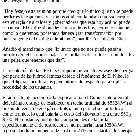
de energía en la región Caribe.
“Hoy festejo esta reunión porque creo que lo único que no se puede
perder es la esperanza y estamos aquí con la misma fuerza porque
esta energía de alcaldes y gobernadores que está hoy acá no puede
separarse. El Caribe sí puede; si nos unimos hoy, como lo soñamos,
como lo queremos, podremos dar esa gran transformación por
nuestra gente del Caribe colombiano”, manifestó el alcalde Char.
Añadió el mandatario que “lo único que no nos puede pasar a
nosotros en el Caribe es bajar la guardia, es dejar de estar unidos. Es
una pelea que tenemos que dar”.
La resolución de la CREG se propone previendo escasez de energía
por parte de las hidroeléctricas debido al fenómeno de El Niño, lo
que obligará a acudir a los generadores de respaldo para suplir la
necesidad de los usuarios.
El aumento, de acuerdo a lo explicado por el Comité Intergremial
del Atlántico, surge de establecer un techo artificial de $532/kWh al
precio de venta de energía en bolsa, tanto para el sector hídrico
como térmico, lo cual bajaría el costo del kilovatio hora entre $60 y
$100. No obstante, uno de los componentes de la tarifa,
específicamente el de restricciones, aumentaría hasta $350/kWh
representando un aumento de hasta un 25% en las tarifas de energía.