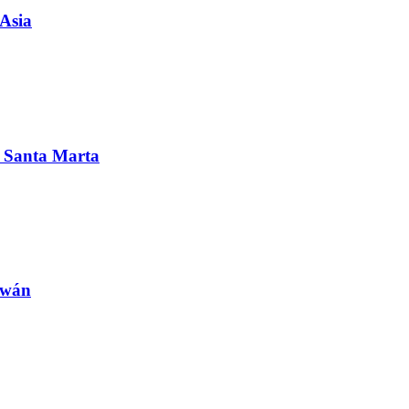
 Asia
en Santa Marta
iwán