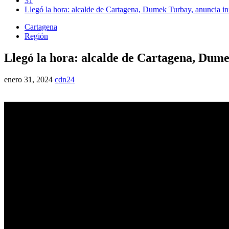
31
Llegó la hora: alcalde de Cartagena, Dumek Turbay, anuncia ini
Cartagena
Región
Llegó la hora: alcalde de Cartagena, Dume
enero 31, 2024
cdn24