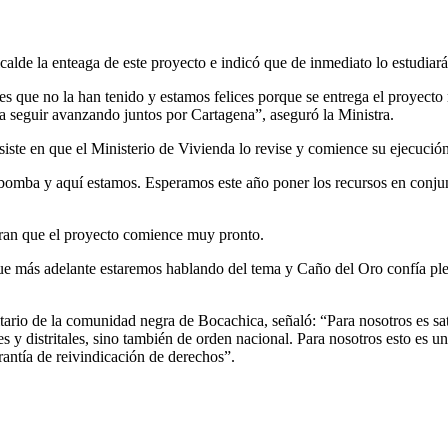
lcalde la enteaga de este proyecto e indicó que de inmediato lo estudiará
s que no la han tenido y estamos felices porque se entrega el proyecto
a seguir avanzando juntos por Cartagena”, aseguró la Ministra.
siste en que el Ministerio de Vivienda lo revise y comience su ejecución
rabomba y aquí estamos. Esperamos este año poner los recursos en conju
peran que el proyecto comience muy pronto.
que más adelante estaremos hablando del tema y Caño del Oro confía p
tario de la comunidad negra de Bocachica, señaló: “Para nosotros es sa
s y distritales, sino también de orden nacional. Para nosotros esto es u
rantía de reivindicación de derechos”.