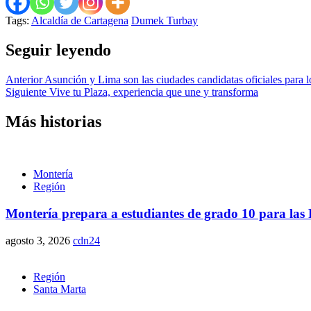
Tags:
Alcaldía de Cartagena
Dumek Turbay
Seguir leyendo
Anterior
Asunción y Lima son las ciudades candidatas oficiales para
Siguiente
Vive tu Plaza, experiencia que une y transforma
Más historias
Montería
Región
Montería prepara a estudiantes de grado 10 para las P
agosto 3, 2026
cdn24
Región
Santa Marta