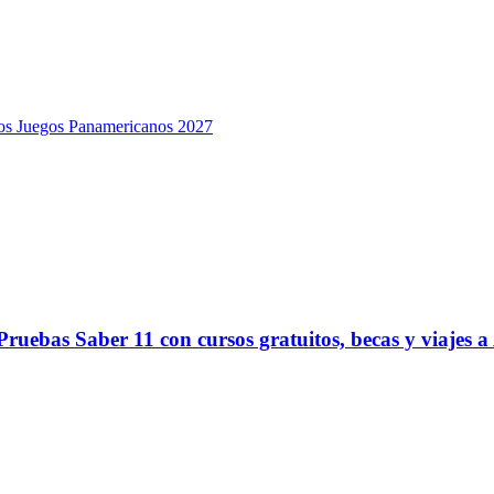
 los Juegos Panamericanos 2027
ruebas Saber 11 con cursos gratuitos, becas y viajes a