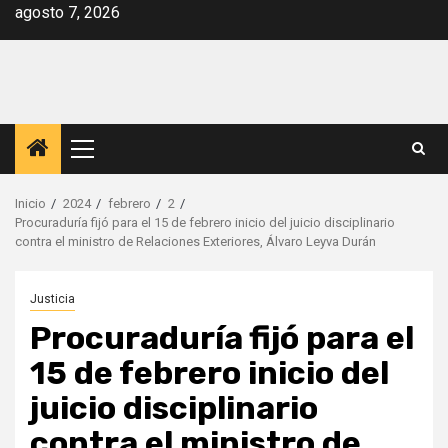
Saltar
agosto 7, 2026
al
contenido
Menú
principal
Inicio
2024
febrero
2
Procuraduría fijó para el 15 de febrero inicio del juicio disciplinario
contra el ministro de Relaciones Exteriores, Álvaro Leyva Durán
Justicia
Procuraduría fijó para el
15 de febrero inicio del
juicio disciplinario
contra el ministro de