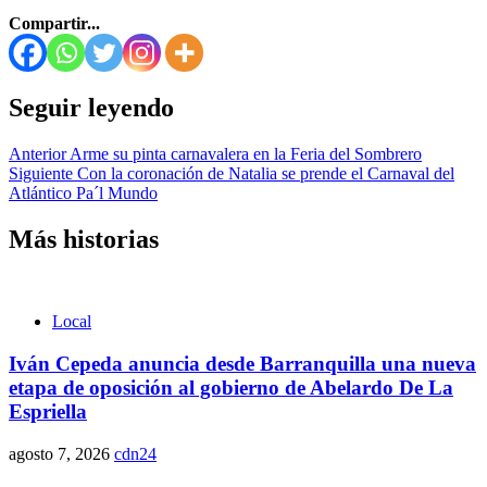
Compartir...
Seguir leyendo
Anterior
Arme su pinta carnavalera en la Feria del Sombrero
Siguiente
Con la coronación de Natalia se prende el Carnaval del
Atlántico Pa´l Mundo
Más historias
Local
Iván Cepeda anuncia desde Barranquilla una nueva
etapa de oposición al gobierno de Abelardo De La
Espriella
agosto 7, 2026
cdn24