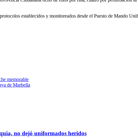
 protocolos establecidos y monitoreados desde el Puesto de Mando Unif
oche memorable
laya de Marbella
oquia, no dejó uniformados heridos