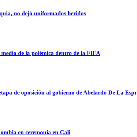
oquia, no dejó uniformados heridos
 medio de la polémica dentro de la FIFA
apa de oposición al gobierno de Abelardo De La Espri
lombia en ceremonia en Cali