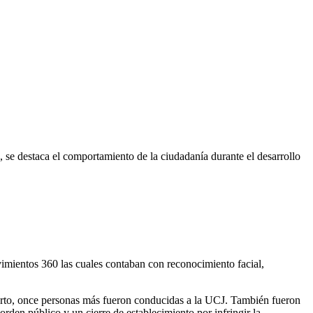
, se destaca el comportamiento de la ciudadanía durante el desarrollo
vimientos 360 las cuales contaban con reconocimiento facial,
 hurto, once personas más fueron conducidas a la UCJ. También fueron
den público y un cierre de establecimiento por infringir la