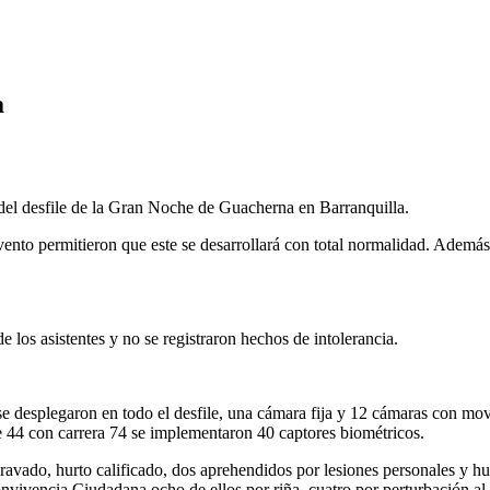
a
 del desfile de la Gran Noche de Guacherna en Barranquilla.
vento permitieron que este se desarrollará con total normalidad. Además
 los asistentes y no se registraron hechos de intolerancia.
se desplegaron en todo el desfile, una cámara fija y 12 cámaras con mo
le 44 con carrera 74 se implementaron 40 captores biométricos.
agravado, hurto calificado, dos aprehendidos por lesiones personales y
vencia Ciudadana ocho de ellos por riña, cuatro por perturbación al or