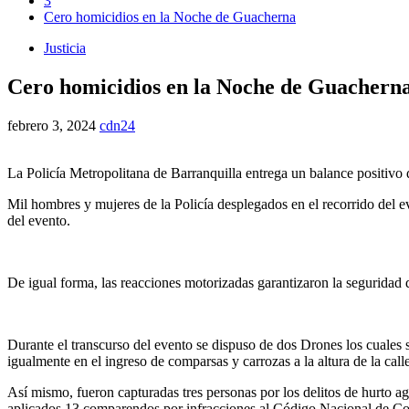
3
Cero homicidios en la Noche de Guacherna
Justicia
Cero homicidios en la Noche de Guachern
febrero 3, 2024
cdn24
La Policía Metropolitana de Barranquilla entrega un balance positivo
Mil hombres y mujeres de la Policía desplegados en el recorrido del e
del evento.
De igual forma, las reacciones motorizadas garantizaron la seguridad de
Durante el transcurso del evento se dispuso de dos Drones los cuales 
igualmente en el ingreso de comparsas y carrozas a la altura de la cal
Así mismo, fueron capturadas tres personas por los delitos de hurto 
aplicados 13 comparendos por infracciones al Código Nacional de Convi