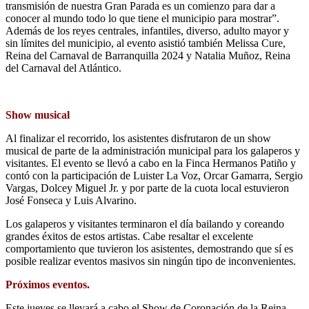
transmisión de nuestra Gran Parada es un comienzo para dar a
conocer al mundo todo lo que tiene el municipio para mostrar”.
Además de los reyes centrales, infantiles, diverso, adulto mayor y
sin límites del municipio, al evento asistió también Melissa Cure,
Reina del Carnaval de Barranquilla 2024 y Natalia Muñoz, Reina
del Carnaval del Atlántico.
Show musical
Al finalizar el recorrido, los asistentes disfrutaron de un show
musical de parte de la administración municipal para los galaperos y
visitantes. El evento se llevó a cabo en la Finca Hermanos Patiño y
contó con la participación de Luister La Voz, Orcar Gamarra, Sergio
Vargas, Dolcey Miguel Jr. y por parte de la cuota local estuvieron
José Fonseca y Luis Alvarino.
Los galaperos y visitantes terminaron el día bailando y coreando
grandes éxitos de estos artistas. Cabe resaltar el excelente
comportamiento que tuvieron los asistentes, demostrando que sí es
posible realizar eventos masivos sin ningún tipo de inconvenientes.
Próximos eventos.
Este jueves se llevará a cabo el Show de Coronación de la Reina