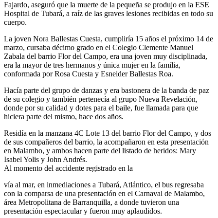
Fajardo, aseguró que la muerte de la pequeña se produjo en la ESE
Hospital de Tubará, a raíz de las graves lesiones recibidas en todo su
cuerpo.
La joven Nora Ballestas Cuesta, cumpliría 15 años el próximo 14 de
marzo, cursaba décimo grado en el Colegio Clemente Manuel
Zabala del barrio Flor del Campo, era una joven muy disciplinada,
era la mayor de tres hermanos y única mujer en la familia,
conformada por Rosa Cuesta y Esneider Ballestas Roa.
Hacía parte del grupo de danzas y era bastonera de la banda de paz
de su colegio y también pertenecía al grupo Nueva Revelación,
donde por su calidad y dotes para el baile, fue llamada para que
hiciera parte del mismo, hace dos años.
Residía en la manzana 4C Lote 13 del barrio Flor del Campo, y dos
de sus compañeros del barrio, la acompañaron en esta presentación
en Malambo, y ambos hacen parte del listado de heridos: Mary
Isabel Yolis y John Andrés.
Al momento del accidente registrado en la
vía al mar, en inmediaciones a Tubará, Atlántico, el bus regresaba
con la comparsa de una presentación en el Carnaval de Malambo,
área Metropolitana de Barranquilla, a donde tuvieron una
presentación espectacular y fueron muy aplaudidos.