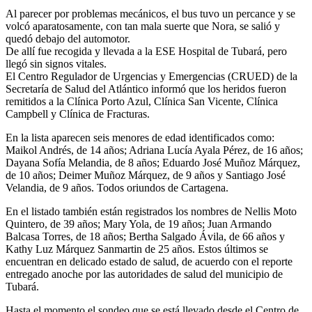
Al parecer por problemas mecánicos, el bus tuvo un percance y se
volcó aparatosamente, con tan mala suerte que Nora, se salió y
quedó debajo del automotor.
De allí fue recogida y llevada a la ESE Hospital de Tubará, pero
llegó sin signos vitales.
El Centro Regulador de Urgencias y Emergencias (CRUED) de la
Secretaría de Salud del Atlántico informó que los heridos fueron
remitidos a la Clínica Porto Azul, Clínica San Vicente, Clínica
Campbell y Clínica de Fracturas.
En la lista aparecen seis menores de edad identificados como:
Maikol Andrés, de 14 años; Adriana Lucía Ayala Pérez, de 16 años;
Dayana Sofía Melandia, de 8 años; Eduardo José Muñoz Márquez,
de 10 años; Deimer Muñoz Márquez, de 9 años y Santiago José
Velandia, de 9 años. Todos oriundos de Cartagena.
En el listado también están registrados los nombres de Nellis Moto
Quintero, de 39 años; Mary Yola, de 19 años; Juan Armando
Balcasa Torres, de 18 años; Bertha Salgado Ávila, de 66 años y
Kathy Luz Márquez Sanmartin de 25 años. Estos últimos se
encuentran en delicado estado de salud, de acuerdo con el reporte
entregado anoche por las autoridades de salud del municipio de
Tubará.
Hasta el momento el sondeo que se está llevado desde el Centro de