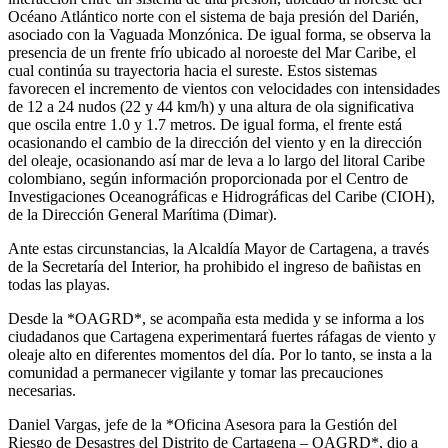
Océano Atlántico norte con el sistema de baja presión del Darién,
asociado con la Vaguada Monzónica. De igual forma, se observa la
presencia de un frente frío ubicado al noroeste del Mar Caribe, el
cual continúa su trayectoria hacia el sureste. Estos sistemas
favorecen el incremento de vientos con velocidades con intensidades
de 12 a 24 nudos (22 y 44 km/h) y una altura de ola significativa
que oscila entre 1.0 y 1.7 metros. De igual forma, el frente está
ocasionando el cambio de la dirección del viento y en la dirección
del oleaje, ocasionando así mar de leva a lo largo del litoral Caribe
colombiano, según información proporcionada por el Centro de
Investigaciones Oceanográficas e Hidrográficas del Caribe (CIOH),
de la Dirección General Marítima (Dimar).
Ante estas circunstancias, la Alcaldía Mayor de Cartagena, a través
de la Secretaría del Interior, ha prohibido el ingreso de bañistas en
todas las playas.
Desde la *OAGRD*, se acompaña esta medida y se informa a los
ciudadanos que Cartagena experimentará fuertes ráfagas de viento y
oleaje alto en diferentes momentos del día. Por lo tanto, se insta a la
comunidad a permanecer vigilante y tomar las precauciones
necesarias.
Daniel Vargas, jefe de la *Oficina Asesora para la Gestión del
Riesgo de Desastres del Distrito de Cartagena – OAGRD*, dio a