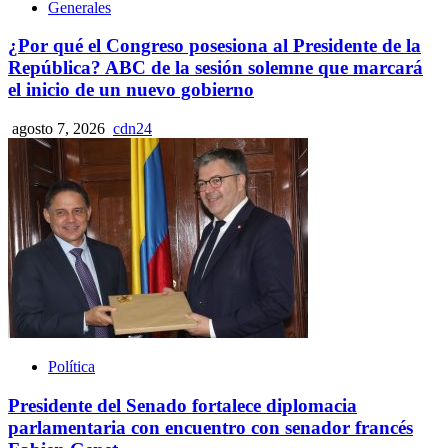
Generales
¿Por qué el Congreso posesiona al Presidente de la
República? ABC de la sesión solemne que marcará
el inicio de un nuevo gobierno
agosto 7, 2026
cdn24
Política
Presidente del Senado fortalece diplomacia
parlamentaria con encuentro con senador francés