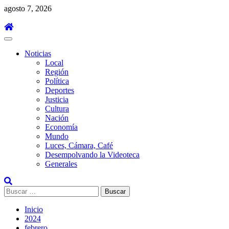
Saltar
agosto 7, 2026
al
contenido
Menú
principal
Noticias
Local
Región
Política
Deportes
Justicia
Cultura
Nación
Economía
Mundo
Luces, Cámara, Café
Desempolvando la Videoteca
Generales
Buscar:
Inicio
2024
febrero