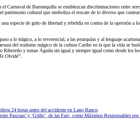
 en el Carnaval de Barranquilla se establezcan discriminaciones entre se
patrimonio cultural que simboliza el rescate de lo diverso que contrar
una especie de grito de libertad y rebeldía en contra de la opresión a
aso a lo trágico, a lo reverencial, a las jerarquías y al lenguaje acartona
esmesura del realismo mágico de la cultura Caribe en la que la vida se bu
orito Ribereño y tomar Águila sin igual y siempre igual como desde lo
Te Olvidé”.
Piñera 24 horas antes del accidente en Lago Ranco
ento Pascuas’ y ‘Grillo’, de las Farc, como Máximos Responsables por