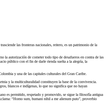
asciende las fronteras nacionales, reitero, es un patrimonio de la
omo la autorización de cometer todo tipo de desafueros en contra de las
io público con el fin de darle rienda suelta a la alegría, la
Colombia y una de las capitales culturales del Gran Caribe.
ietnia y la multiculturalidad constituyen la base de la convivencia.
egros, blancos e indígenas, lo que no significa que no hayan
umano es permitido, respetado y promovido, se sigue la filosofía antigua
n exclama: “Homo sum, humani nihil a me alienum puto”, proverbio