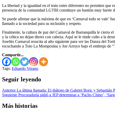
La libertad y la igualdad en el trato entre diferentes no permiten que
presencia de la comunidad LGTBI constituye un bastión muy fuerte del 
Se puede afirmar que la máxima de que en ‘Carnaval todo se vale’ fue 
llamado a la sociedad para su inclusión y respeto.
Finalmente, la cultura de paz del Carnaval de Barranquilla le cierra el p
y la crítica no dejan títeres con cabeza. Aquí se le rinde culto a la d
Joselito Carnaval resucita al año siguiente para ver las Danza del T
escuchando a Toto La Momposina y Joe Arroyo bajo el embrujo de “
Compartir...
Tags:
Eduardo Verano
Seguir leyendo
Anterior
La última llamada: El diálogo de Gabriel Boric y Sebastián 
Siguiente
Procuraduría pidió a JEP determinar a ‘Pacho Chino’, ‘Sarg
Más historias