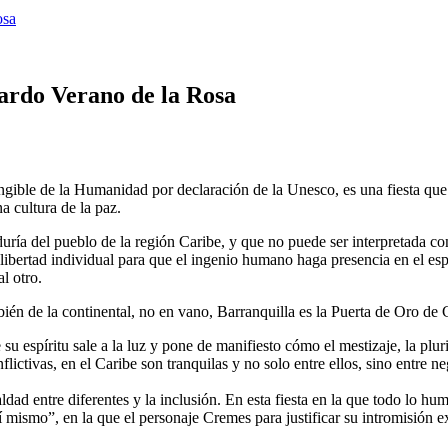
osa
ardo Verano de la Rosa
ible de la Humanidad por declaración de la Unesco, es una fiesta que tr
a cultura de la paz.
duría del pueblo de la región Caribe, y que no puede ser interpretada c
libertad individual para que el ingenio humano haga presencia en el espac
l otro.
ién de la continental, no en vano, Barranquilla es la Puerta de Oro de 
su espíritu sale a la luz y pone de manifiesto cómo el mestizaje, la plur
lictivas, en el Caribe son tranquilas y no solo entre ellos, sino entre n
aldad entre diferentes y la inclusión. En esta fiesta en la que todo lo h
í mismo”, en la que el personaje Cremes para justificar su intromisió