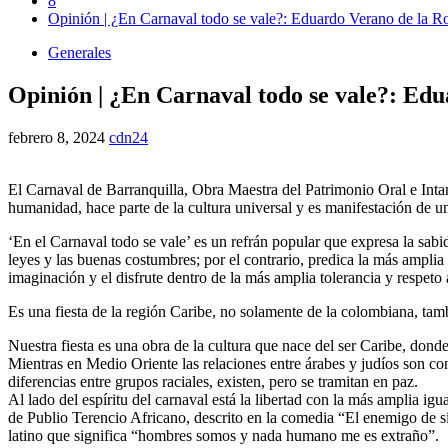
8
Opinión | ¿En Carnaval todo se vale?: Eduardo Verano de la R
Generales
Opinión | ¿En Carnaval todo se vale?: Edu
febrero 8, 2024
cdn24
El Carnaval de Barranquilla, Obra Maestra del Patrimonio Oral e Intang
humanidad, hace parte de la cultura universal y es manifestación de un
‘En el Carnaval todo se vale’ es un refrán popular que expresa la sabi
leyes y las buenas costumbres; por el contrario, predica la más amplia 
imaginación y el disfrute dentro de la más amplia tolerancia y respeto a
Es una fiesta de la región Caribe, no solamente de la colombiana, tamb
Nuestra fiesta es una obra de la cultura que nace del ser Caribe, donde 
Mientras en Medio Oriente las relaciones entre árabes y judíos son conf
diferencias entre grupos raciales, existen, pero se tramitan en paz.
Al lado del espíritu del carnaval está la libertad con la más amplia igu
de Publio Terencio Africano, descrito en la comedia “El enemigo de s
latino que significa “hombres somos y nada humano me es extraño”.