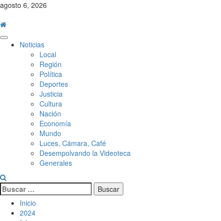
Saltar
agosto 6, 2026
al
contenido
Menú
Noticias
principal
Local
Región
Política
Deportes
Justicia
Cultura
Nación
Economía
Mundo
Luces, Cámara, Café
Desempolvando la Videoteca
Generales
Buscar:
Inicio
2024