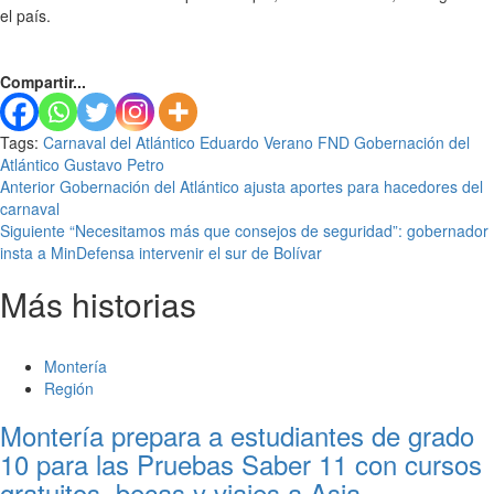
el país.
Compartir...
Tags:
Carnaval del Atlántico
Eduardo Verano
FND
Gobernación del
Atlántico
Gustavo Petro
Seguir
Anterior
Gobernación del Atlántico ajusta aportes para hacedores del
carnaval
leyendo
Siguiente
“Necesitamos más que consejos de seguridad”: gobernador
insta a MinDefensa intervenir el sur de Bolívar
Más historias
Montería
Región
Montería prepara a estudiantes de grado
10 para las Pruebas Saber 11 con cursos
gratuitos, becas y viajes a Asia