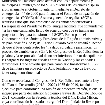
Ministerio de Hacienda debe acordar con los departamentos y
municipios el reintegro de los $14.8 billones de los cuales dispuso
arbitrariamente el Gobierno anterior mediante el Decreto de
emergencia 444 de 2000 para financiar el Fondo de mitigación de
emergencias (FOME) del Sistema general de regalías (SGR),
recursos estos que son propiedad de las entidades territoriales.
La respuesta del Presidente Petro, aunque lacónica, fue contundente:
“sí hay que cambiarlo. Estoy de acuerdo con que se tramite un
proyecto de ley para transformar el SGP”. Por su parte el
Gobernador del Atlántico y Presidente de la Región administrativa y
de planificación (RAP) del Caribe Eduardo Verano resaltó el hecho
de que el Presidente Petro les “ha dado su palabra para iniciar un
proceso de cambio en el SGP”. El Congreso de la República tiene la
palabra y la responsabilidad de no ser inferiores al reto de equilibrar
las cargas y los ingresos fiscales entre la Nación y las entidades
territoriales. Cabe advertir que para cambiar o transformar el SGP
debe tramitarse un proyecto de Acto legislativo y no de Ley, por
tener rango constitucional
Como se recordará, el Congreso de la República, mediante la Ley
del Plan de Desarrollo (2018 – 2022) 1955 de 2019, facultó al
ejecutivo para conformar una Misión de descentralización, la cual se
integró por parte del anterior Gobierno a través del Decreto 1665 de
2021, contando con la Secretaría técnica del DNP. Dicha Misión,
cuya coordinación ha estado a cargo del Darío Indalecio Restrepo