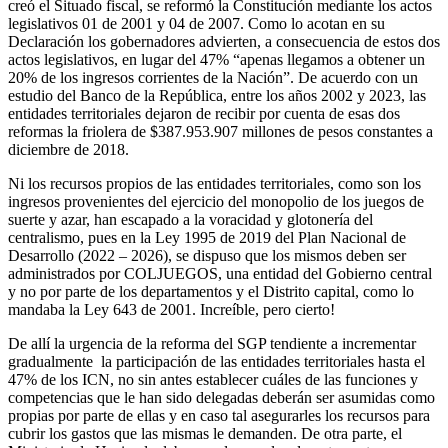
creó el Situado fiscal, se reformó la Constitución mediante los actos
legislativos 01 de 2001 y 04 de 2007. Como lo acotan en su
Declaración los gobernadores advierten, a consecuencia de estos dos
actos legislativos, en lugar del 47% “apenas llegamos a obtener un
20% de los ingresos corrientes de la Nación”. De acuerdo con un
estudio del Banco de la República, entre los años 2002 y 2023, las
entidades territoriales dejaron de recibir por cuenta de esas dos
reformas la friolera de $387.953.907 millones de pesos constantes a
diciembre de 2018.
Ni los recursos propios de las entidades territoriales, como son los
ingresos provenientes del ejercicio del monopolio de los juegos de
suerte y azar, han escapado a la voracidad y glotonería del
centralismo, pues en la Ley 1995 de 2019 del Plan Nacional de
Desarrollo (2022 – 2026), se dispuso que los mismos deben ser
administrados por COLJUEGOS, una entidad del Gobierno central
y no por parte de los departamentos y el Distrito capital, como lo
mandaba la Ley 643 de 2001. Increíble, pero cierto!
De allí la urgencia de la reforma del SGP tendiente a incrementar
gradualmente la participación de las entidades territoriales hasta el
47% de los ICN, no sin antes establecer cuáles de las funciones y
competencias que le han sido delegadas deberán ser asumidas como
propias por parte de ellas y en caso tal asegurarles los recursos para
cubrir los gastos que las mismas le demanden. De otra parte, el