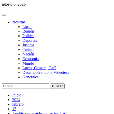
Saltar
agosto 6, 2026
al
contenido
Menú
principal
Noticias
Local
Región
Política
Deportes
Justicia
Cultura
Nación
Economía
Mundo
Luces, Cámara, Café
Desempolvando la Videoteca
Generales
Buscar:
Inicio
2024
febrero
13
Joselito se despide con su tumbao