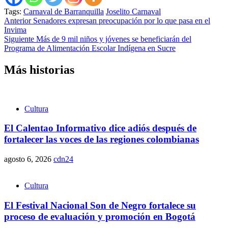
Tags:
Carnaval de Barranquilla
Joselito Carnaval
Seguir
Anterior
Senadores expresan preocupación por lo que pasa en el
Invima
leyendo
Siguiente
Más de 9 mil niños y jóvenes se beneficiarán del
Programa de Alimentación Escolar Indígena en Sucre
Más historias
Cultura
El Calentao Informativo dice adiós después de
fortalecer las voces de las regiones colombianas
agosto 6, 2026
cdn24
Cultura
El Festival Nacional Son de Negro fortalece su
proceso de evaluación y promoción en Bogotá