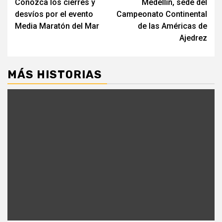
Conozca los cierres y
Medellín, sede del
leyendo
desvíos por el evento
Campeonato Continental
Media Maratón del Mar
de las Américas de
Ajedrez
MÁS HISTORIAS