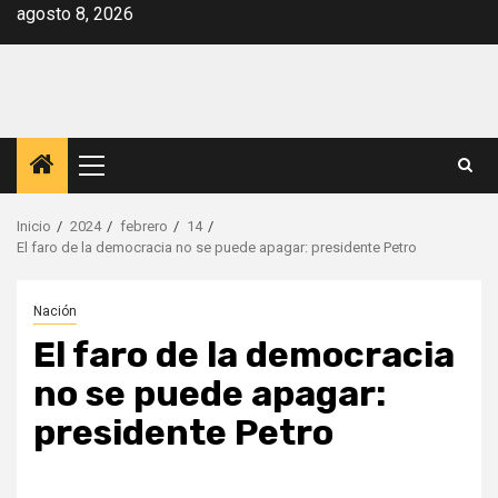
Saltar
agosto 8, 2026
al
contenido
Menú
principal
Inicio
2024
febrero
14
El faro de la democracia no se puede apagar: presidente Petro
Nación
El faro de la democracia
no se puede apagar:
presidente Petro